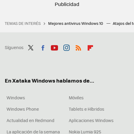
TEMAS DE INTERÉS
Mejores antivirus Windows 10
Atajos del 
Síguenos
Twit
Fac
You
Inst
RSS
Flip
ter
ebo
tub
agr
boa
ok
e
am
rd
En Xataka Windows hablamos de...
Windows
Móviles
Windows Phone
Tablets e Híbridos
Actualidad en Redmond
Aplicaciones Windows
La aplicación de la semana
Nokia Lumia 925