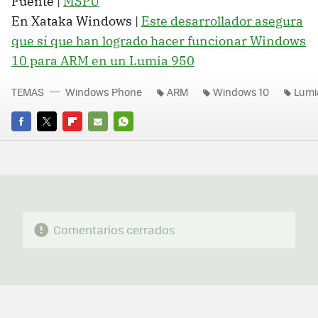
Fuente |
MSPU
En Xataka Windows |
Este desarrollador asegura
que sí que han logrado hacer funcionar Windows
10 para ARM en un Lumia 950
TEMAS
Windows Phone
ARM
Windows 10
Lumi
FACEBOOK
TWITTER
FLIPBOARD
E-
WHATSAPP
MAIL
Comentarios cerrados