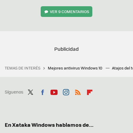
VER
9 COMENTARIOS
TEMAS DE INTERÉS
Mejores antivirus Windows 10
Atajos del 
Síguenos
Twit
Fac
You
Inst
RSS
Flip
ter
ebo
tub
agr
boa
ok
e
am
rd
En Xataka Windows hablamos de...