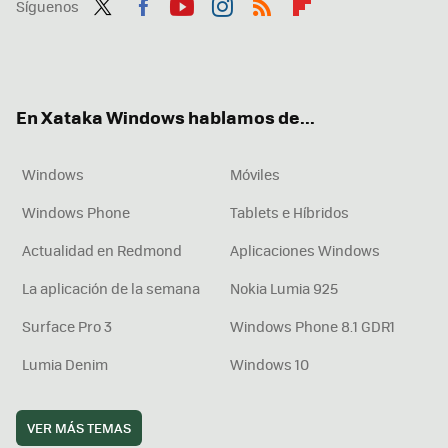
Síguenos
Twit
Fac
You
Inst
RSS
Flip
ter
ebo
tub
agr
boa
ok
e
am
rd
En Xataka Windows hablamos de...
Windows
Móviles
Windows Phone
Tablets e Híbridos
Actualidad en Redmond
Aplicaciones Windows
La aplicación de la semana
Nokia Lumia 925
Surface Pro 3
Windows Phone 8.1 GDR1
Lumia Denim
Windows 10
VER MÁS TEMAS