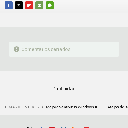
FACEBOOK
TWITTER
FLIPBOARD
E-
WHATSAPP
MAIL
Comentarios cerrados
TEMAS DE INTERÉS
Mejores antivirus Windows 10
Atajos del 