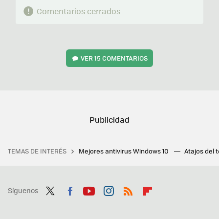
Comentarios cerrados
VER
15 COMENTARIOS
TEMAS DE INTERÉS
Mejores antivirus Windows 10
Atajos del 
Síguenos
Twit
Fac
You
Inst
RSS
Flip