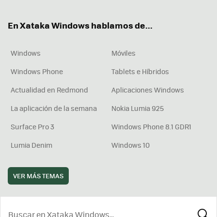
ter
ebo
tub
agr
boa
ok
e
am
rd
En Xataka Windows hablamos de...
Windows
Móviles
Windows Phone
Tablets e Híbridos
Actualidad en Redmond
Aplicaciones Windows
La aplicación de la semana
Nokia Lumia 925
Surface Pro 3
Windows Phone 8.1 GDR1
Lumia Denim
Windows 10
VER MÁS TEMAS