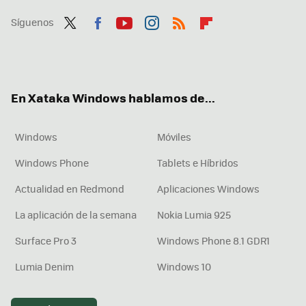
Síguenos
Twit
Fac
You
Inst
RSS
Flip
ter
ebo
tub
agr
boa
ok
e
am
rd
En Xataka Windows hablamos de...
Windows
Móviles
Windows Phone
Tablets e Híbridos
Actualidad en Redmond
Aplicaciones Windows
La aplicación de la semana
Nokia Lumia 925
Surface Pro 3
Windows Phone 8.1 GDR1
Lumia Denim
Windows 10