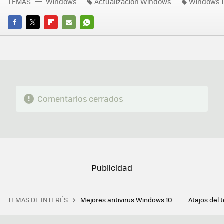
TEMAS
Windows
Actualización Windows
Windows 1
FACEBOOK
TWITTER
FLIPBOARD
E-
WHATSAPP
MAIL
Comentarios cerrados
TEMAS DE INTERÉS
Mejores antivirus Windows 10
Atajos del 