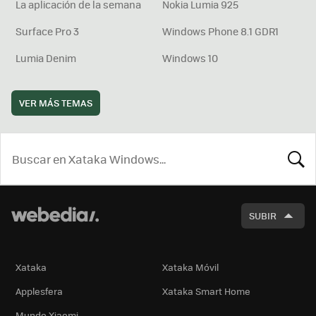
La aplicación de la semana
Nokia Lumia 925
Surface Pro 3
Windows Phone 8.1 GDR1
Lumia Denim
Windows 10
VER MÁS TEMAS
BUSCA
SUBIR
Xataka
Xataka Móvil
Applesfera
Xataka Smart Home
Mundo Xiaomi