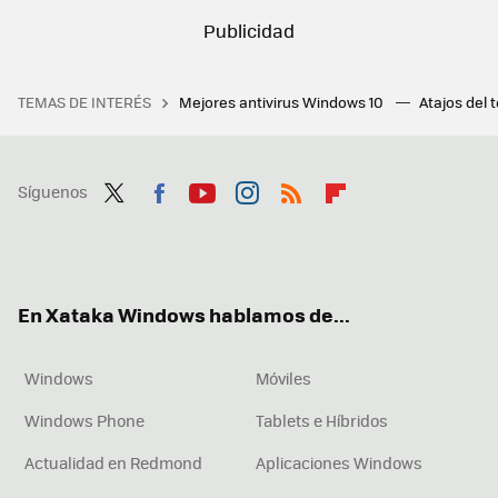
TEMAS DE INTERÉS
Mejores antivirus Windows 10
Atajos del 
Síguenos
Twit
Fac
You
Inst
RSS
Flip
ter
ebo
tub
agr
boa
ok
e
am
rd
En Xataka Windows hablamos de...
Windows
Móviles
Windows Phone
Tablets e Híbridos
Actualidad en Redmond
Aplicaciones Windows