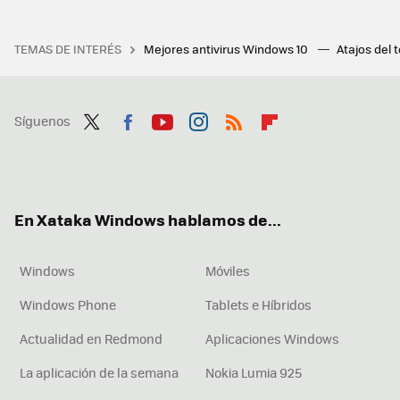
TEMAS DE INTERÉS
Mejores antivirus Windows 10
Atajos del 
Síguenos
Twit
Fac
You
Inst
RSS
Flip
ter
ebo
tub
agr
boa
ok
e
am
rd
En Xataka Windows hablamos de...
Windows
Móviles
Windows Phone
Tablets e Híbridos
Actualidad en Redmond
Aplicaciones Windows
La aplicación de la semana
Nokia Lumia 925