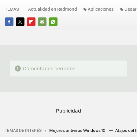
TEMAS
Actualidad en Redmond
Aplicaciones
Desar
FACEBOOK
TWITTER
FLIPBOARD
E-
WHATSAPP
MAIL
Comentarios cerrados
TEMAS DE INTERÉS
Mejores antivirus Windows 10
Atajos del 