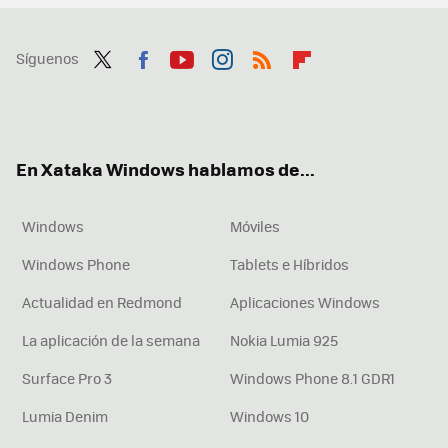
Síguenos
Twit
Fac
You
Inst
RSS
Flip
ter
ebo
tub
agr
boa
ok
e
am
rd
En Xataka Windows hablamos de...
Windows
Móviles
Windows Phone
Tablets e Híbridos
Actualidad en Redmond
Aplicaciones Windows
La aplicación de la semana
Nokia Lumia 925
Surface Pro 3
Windows Phone 8.1 GDR1
Lumia Denim
Windows 10