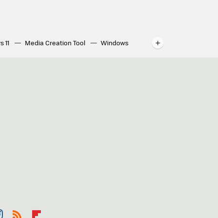
s 11
Media Creation Tool
Windows
indows
WhatsApp para ordenador