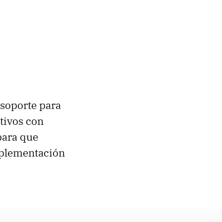
 soporte para
itivos con
 para que
mplementación