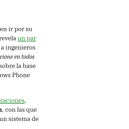
n ir por su
 revela
un par
 a ingenieros
cione en todos
 sobre la base
ndows Phone
ataciones
,
n
, con las que
un sistema de