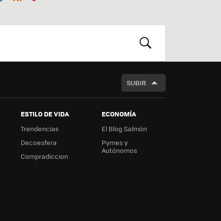
st
RSS
Flip
r
boa
m
rd
BUSCAR
SUBIR
ESTILO DE VIDA
ECONOMÍA
Trendencias
El Blog Salmón
Decoesfera
Pymes y
Autónomos
Compradiccion