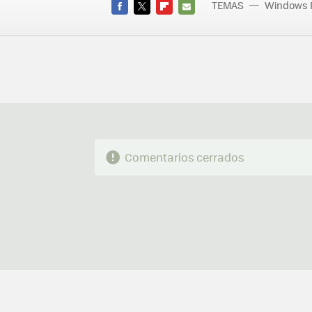
TEMAS
Windows 
FACEBOOK
TWITTER
FLIPBOARD
E-
MAIL
Comentarios cerrados