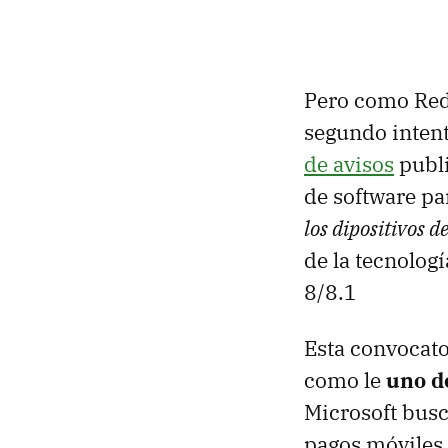
Pero como Redm
segundo intent
de avisos
publi
de software pa
los dipositivos d
de la tecnolo
8/8.1
Esta convocato
como le
uno d
Microsoft bus
pagos móviles 