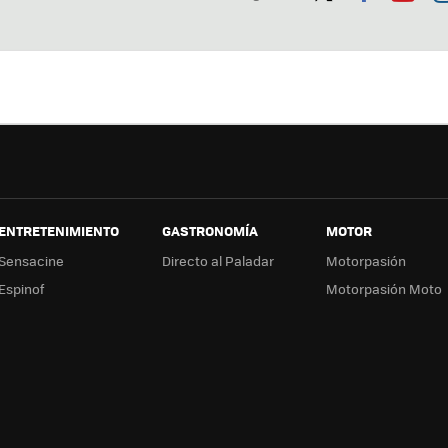
Twit
Fac
You
In
ter
ebo
tub
ag
ok
e
a
ENTRETENIMIENTO
GASTRONOMÍA
MOTOR
Sensacine
Directo al Paladar
Motorpasión
Espinof
Motorpasión Moto