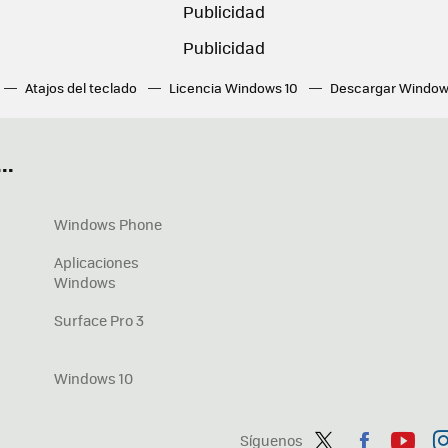
Atajos del teclado
Licencia Windows 10
Descargar Window
ué tarjeta gráfica tengo
Fórmulas Excel
DirectX
Fondos W
OneDrive
Nuevos Surface
..
Windows Phone
Aplicaciones
Windows
Surface Pro 3
Windows 10
Síguenos