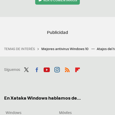
TEMAS DE INTERÉS
Mejores antivirus Windows 10
Atajos del 
Síguenos
Twit
Fac
You
Inst
RSS
Flip
ter
ebo
tub
agr
boa
ok
e
am
rd
En Xataka Windows hablamos de...
Windows
Móviles