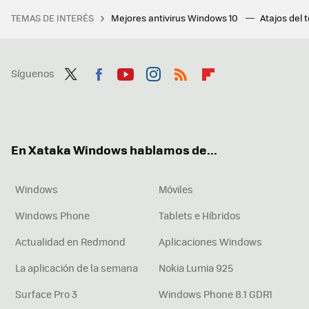
TEMAS DE INTERÉS
Mejores antivirus Windows 10
Atajos del 
Síguenos
Twit
Fac
You
Inst
RSS
Flip
ter
ebo
tub
agr
boa
ok
e
am
rd
En Xataka Windows hablamos de...
Windows
Móviles
Windows Phone
Tablets e Híbridos
Actualidad en Redmond
Aplicaciones Windows
La aplicación de la semana
Nokia Lumia 925
Surface Pro 3
Windows Phone 8.1 GDR1