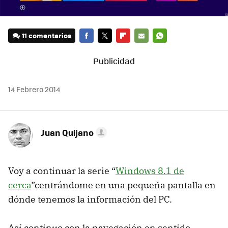
11 comentarios
FACEBOOK
TWITTER
FLIPBOARD
E-
WHATSAPP
MAIL
14 Febrero 2014
Juan Quijano
Voy a continuar la serie “
Windows 8.1 de
cerca
”centrándome en una pequeña pantalla en
dónde tenemos la información del PC.
Así continuo con la navegación en sentido