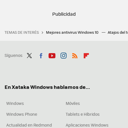
TEMAS DE INTERÉS
Mejores antivirus Windows 10
Atajos del 
Síguenos
Twit
Fac
You
Inst
RSS
Flip
ter
ebo
tub
agr
boa
ok
e
am
rd
En Xataka Windows hablamos de...
Windows
Móviles
Windows Phone
Tablets e Híbridos
Actualidad en Redmond
Aplicaciones Windows