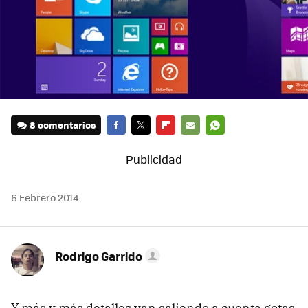
8 comentarios
FACEBOOK
TWITTER
FLIPBOARD
E-
WHATSAPP
MAIL
6 Febrero 2014
Rodrigo Garrido
Y más y más detalles van saliendo a cuenta gotas