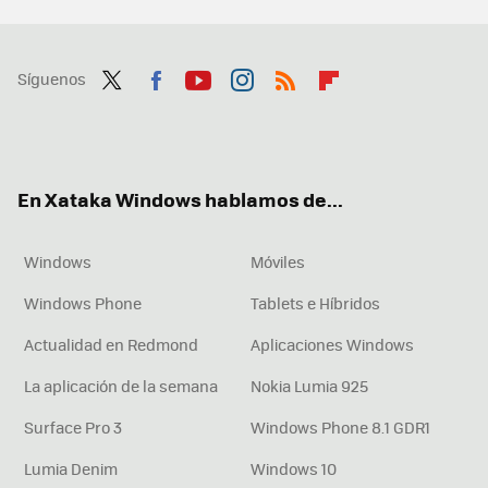
Síguenos
Twit
Fac
You
Inst
RSS
Flip
ter
ebo
tub
agr
boa
ok
e
am
rd
En Xataka Windows hablamos de...
Windows
Móviles
Windows Phone
Tablets e Híbridos
Actualidad en Redmond
Aplicaciones Windows
La aplicación de la semana
Nokia Lumia 925
Surface Pro 3
Windows Phone 8.1 GDR1
Lumia Denim
Windows 10