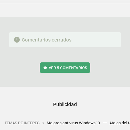
FACEBOOK
TWITTER
FLIPBOARD
E-
WHATSAPP
MAIL
Comentarios cerrados
VER
5 COMENTARIOS
TEMAS DE INTERÉS
Mejores antivirus Windows 10
Atajos del 