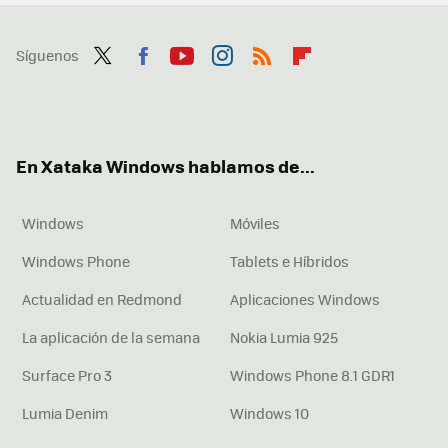
Síguenos
Twit
Fac
You
Inst
RSS
Flip
ter
ebo
tub
agr
boa
ok
e
am
rd
En Xataka Windows hablamos de...
Windows
Móviles
Windows Phone
Tablets e Híbridos
Actualidad en Redmond
Aplicaciones Windows
La aplicación de la semana
Nokia Lumia 925
Surface Pro 3
Windows Phone 8.1 GDR1
Lumia Denim
Windows 10