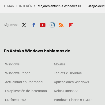
TEMAS DE INTERÉS
Mejores antivirus Windows 10
Atajos del 
Síguenos
Twit
Fac
You
Inst
RSS
Flip
ter
ebo
tub
agr
boa
ok
e
am
rd
En Xataka Windows hablamos de...
Windows
Móviles
Windows Phone
Tablets e Híbridos
Actualidad en Redmond
Aplicaciones Windows
La aplicación de la semana
Nokia Lumia 925
Surface Pro 3
Windows Phone 8.1 GDR1