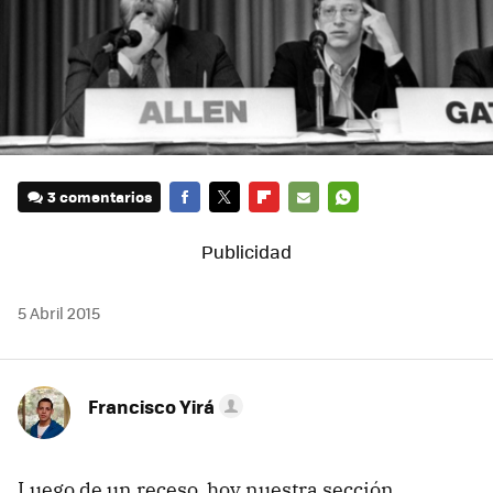
3 comentarios
FACEBOOK
TWITTER
FLIPBOARD
E-
WHATSAPP
MAIL
5 Abril 2015
Francisco Yirá
Luego de un receso, hoy nuestra sección