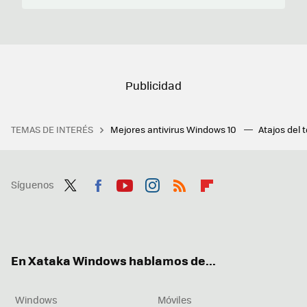
TEMAS DE INTERÉS
Mejores antivirus Windows 10
Atajos del 
Síguenos
Twit
Fac
You
Inst
RSS
Flip
ter
ebo
tub
agr
boa
ok
e
am
rd
En Xataka Windows hablamos de...
Windows
Móviles