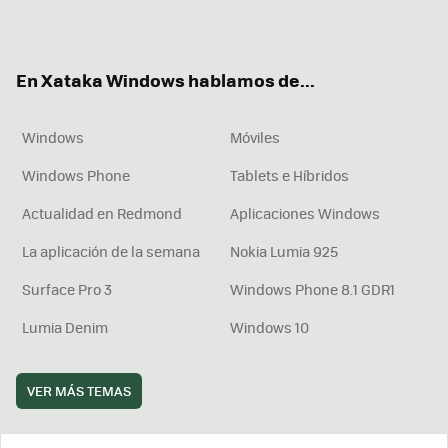
ter
ebo
tub
agr
boa
ok
e
am
rd
En Xataka Windows hablamos de...
Windows
Móviles
Windows Phone
Tablets e Híbridos
Actualidad en Redmond
Aplicaciones Windows
La aplicación de la semana
Nokia Lumia 925
Surface Pro 3
Windows Phone 8.1 GDR1
Lumia Denim
Windows 10
VER MÁS TEMAS