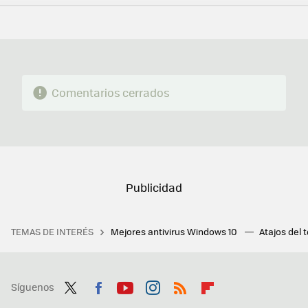
FACEBOOK
TWITTER
FLIPBOARD
E-
WHATSAPP
MAIL
Comentarios cerrados
TEMAS DE INTERÉS
Mejores antivirus Windows 10
Atajos del 
Síguenos
Twit
Fac
You
Inst
RSS
Flip