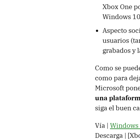
Xbox One po
Windows 10 
Aspecto soci
usuarios (t
grabados y l
Como se puede 
como para deja
Microsoft pon
una platafor
siga el buen 
Vía |
Windows 
Descarga | [Xb