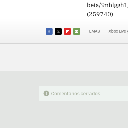
beta/9nblggh
(259740)
TEMAS
Xbox Live 
FACEBOOK
TWITTER
FLIPBOARD
E-
MAIL
Comentarios cerrados