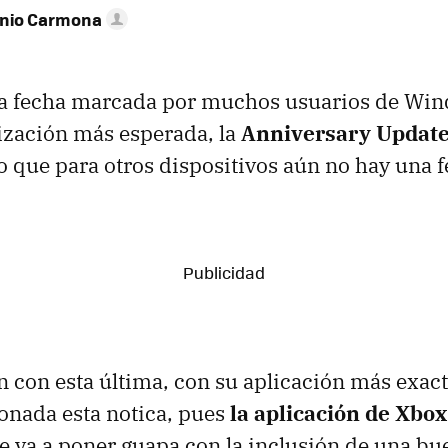
onio Carmona
 la fecha marcada por muchos usuarios de Win
alización más esperada, la
Anniversary Updat
o que para otros dispositivos aún no hay una fe
ón con esta última, con su aplicación más exac
ionada esta notica, pues
la aplicación de Xbox
e va a poner guapa con la inclusión de una bu