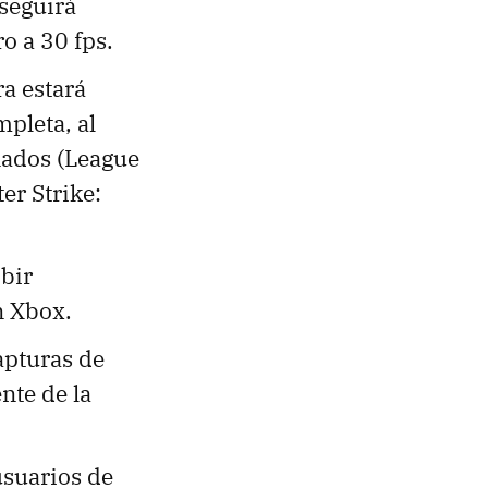
 seguirá
o a 30 fps.
a estará
pleta, al
ados (League
er Strike:
ibir
n Xbox.
apturas de
nte de la
usuarios de