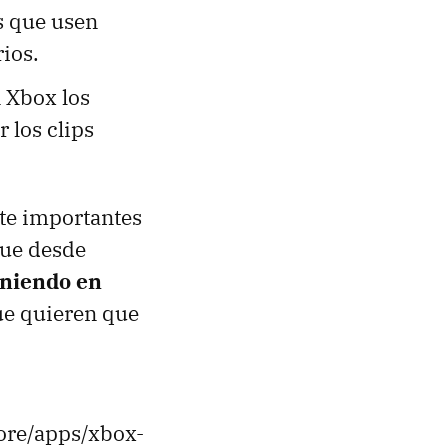
s que usen
ios.
n Xbox los
 los clips
te importantes
que desde
eniendo en
ue quieren que
tore/apps/xbox-