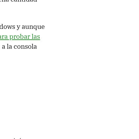
indows y aunque
ra probar las
 a la consola