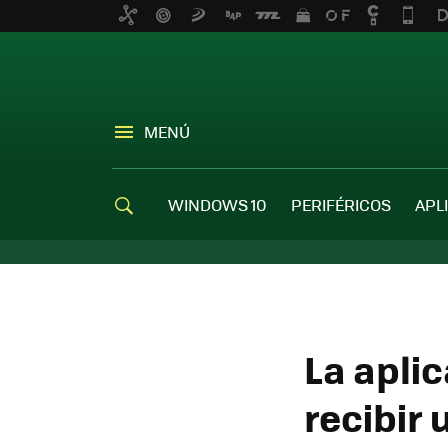
MENÚ
WINDOWS 10
PERIFÉRICOS
APL
La apli
recibir