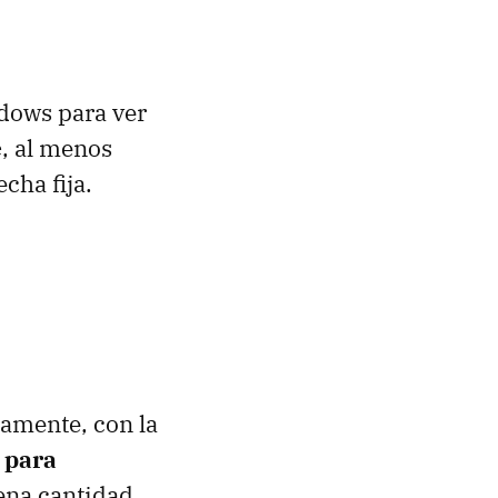
dows para ver
e
, al menos
cha fija.
tamente, con la
 para
ena cantidad