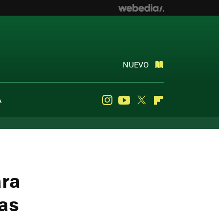
NUEVO
A
Instagram
Youtube
Twitter
Flipboard
ara
ras