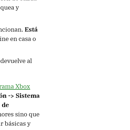
oquea y
uncionan.
Está
ine en casa o
devuelve al
ograma Xbox
ón -> Sistema
a de
enores sino que
r básicas y