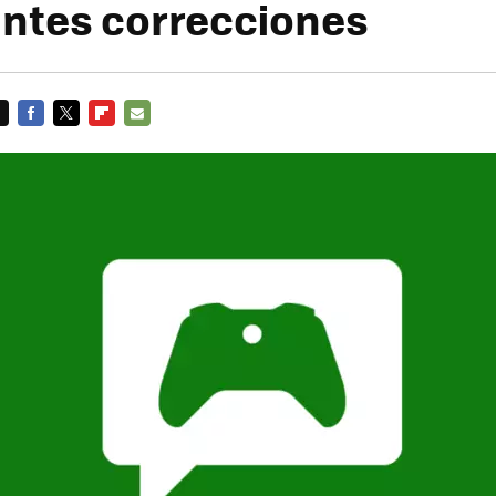
ntes correcciones
FACEBOOK
TWITTER
FLIPBOARD
E-
MAIL