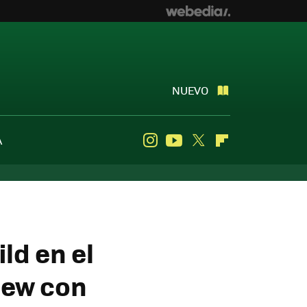
NUEVO
A
Instagram
Youtube
Twitter
Flipboard
ld en el
iew con