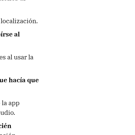
 localización.
írse al
s al usar la
ue hacía que
 la app
udio.
cién