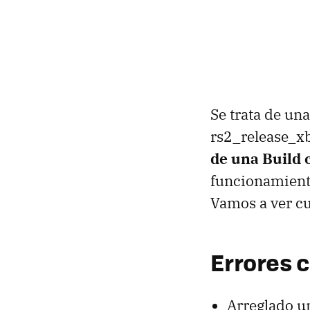
Se trata de un
rs2_release_x
de una Build 
funcionamiento
Vamos a ver cu
Errores 
Arreglado u