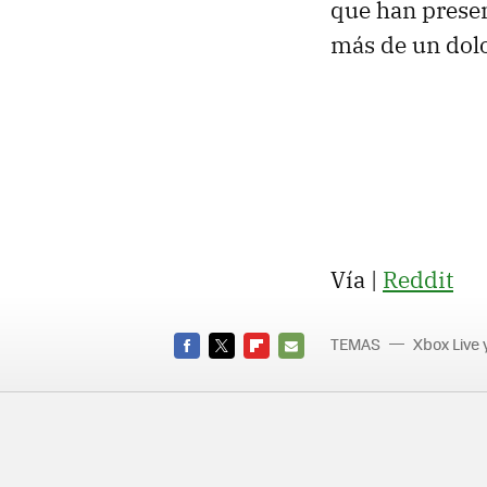
que han presen
más de un dolo
Vía |
Reddit
TEMAS
Xbox Live 
FACEBOOK
TWITTER
FLIPBOARD
E-
MAIL