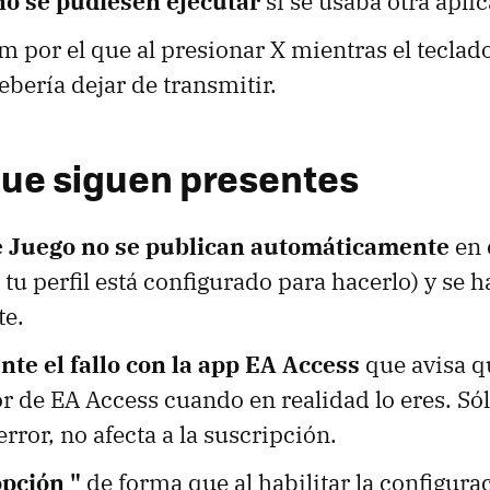
no se pudiesen ejecutar
si se usaba otra apli
m por el que al presionar X mientras el teclado
ebería dejar de transmitir.
que siguen presentes
e Juego no se publican automáticamente
en 
 tu perfil está configurado para hacerlo) y se h
e.
nte el fallo con la app EA Access
que avisa q
r de EA Access cuando en realidad lo eres. Só
rror, no afecta a la suscripción.
opción "
de forma que al habilitar la configura