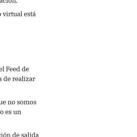
cación.
 virtual está
el Feed de
a de realizar
ue no somos
lo es un
ción de salida