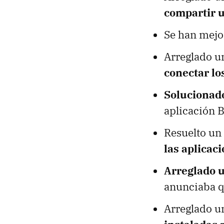
compartir 
Se han mejor
Arreglado u
conectar lo
Solucionad
aplicación B
Resuelto un
las aplicac
Arreglado u
anunciaba q
Arreglado u