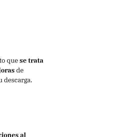
to que
se trata
joras
de
u descarga.
ciones al