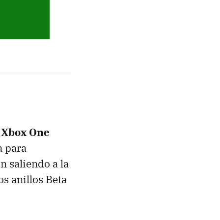
a Xbox One
a para
 saliendo a la
os anillos Beta