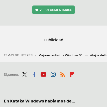
VER
21 COMENTARIOS
TEMAS DE INTERÉS
Mejores antivirus Windows 10
Atajos del 
Síguenos
Twit
Fac
You
Inst
RSS
Flip
ter
ebo
tub
agr
boa
ok
e
am
rd
En Xataka Windows hablamos de...