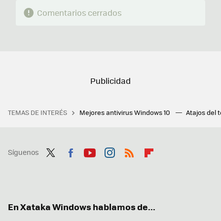
Comentarios cerrados
TEMAS DE INTERÉS
Mejores antivirus Windows 10
Atajos del 
Síguenos
Twit
Fac
You
Inst
RSS
Flip
ter
ebo
tub
agr
boa
ok
e
am
rd
En Xataka Windows hablamos de...