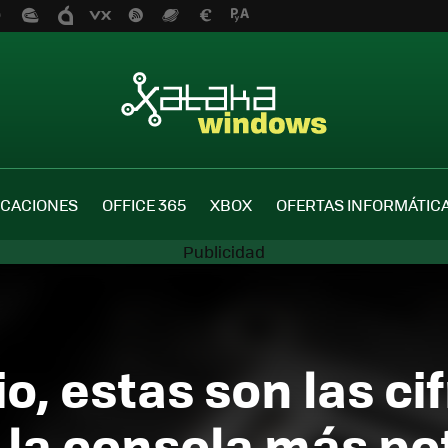
ICACIONES
OFFICE 365
XBOX
OFERTAS INFORMÁTIC
o, estas son las cif
 la consola más po