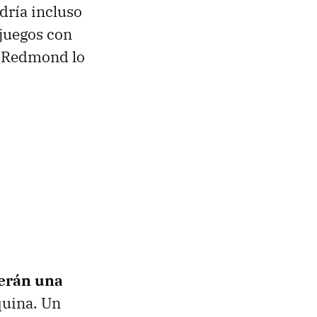
dría incluso
 juegos con
de Redmond lo
serán una
quina. Un