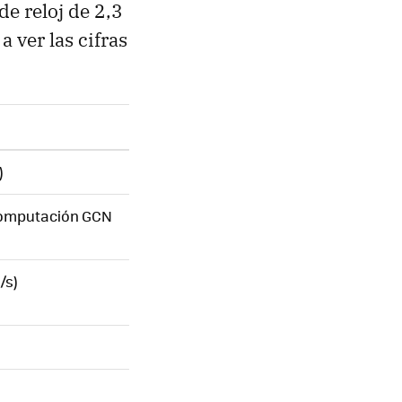
e reloj de 2,3
 ver las cifras
)
computación GCN
/s)