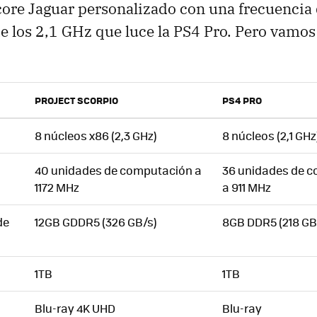
ore Jaguar personalizado con una frecuencia d
e los 2,1 GHz que luce la PS4 Pro. Pero vamos a
PROJECT SCORPIO
PS4 PRO
8 núcleos x86 (2,3 GHz)
8 núcleos (2,1 GHz
40 unidades de computación a
36 unidades de 
1172 MHz
a 911 MHz
de
12GB GDDR5 (326 GB/s)
8GB DDR5 (218 GB
1TB
1TB
Blu-ray 4K UHD
Blu-ray