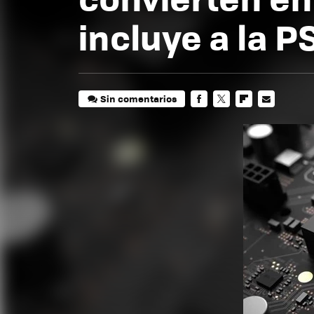
incluye a la P
Sin comentarios
FACEBOOK
TWITTER
FLIPBOARD
E-
MAIL