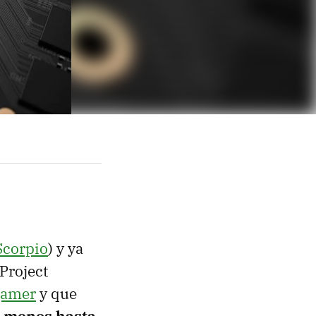
Scorpio
) y ya
Project
gamer
y que