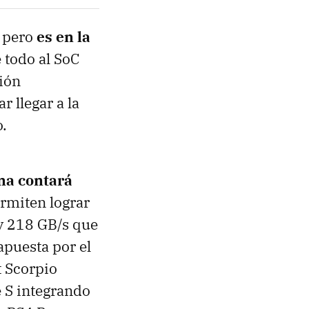
, pero
es en la
 todo al SoC
ión
r llegar a la
.
na contará
rmiten lograr
 y 218 GB/s que
apuesta por el
 Scorpio
 S integrando