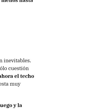
al menos hasta
 inevitables.
sólo cuestión
ahora el techo
uesta muy
uego y la