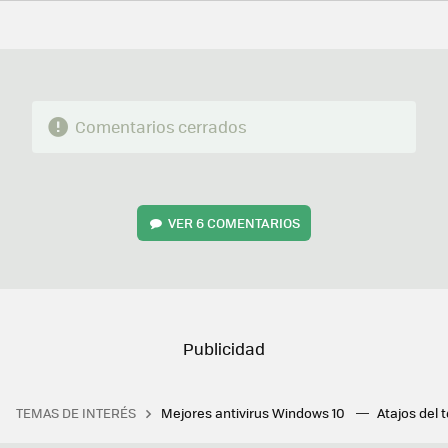
FACEBOOK
TWITTER
FLIPBOARD
E-
WHATSAPP
MAIL
Comentarios cerrados
VER
6 COMENTARIOS
TEMAS DE INTERÉS
Mejores antivirus Windows 10
Atajos del 