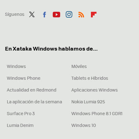
Síguenos
Twit
Fac
You
Inst
RSS
Flip
ter
ebo
tub
agr
boa
ok
e
am
rd
En Xataka Windows hablamos de...
Windows
Móviles
Windows Phone
Tablets e Híbridos
Actualidad en Redmond
Aplicaciones Windows
La aplicación de la semana
Nokia Lumia 925
Surface Pro 3
Windows Phone 8.1 GDR1
Lumia Denim
Windows 10