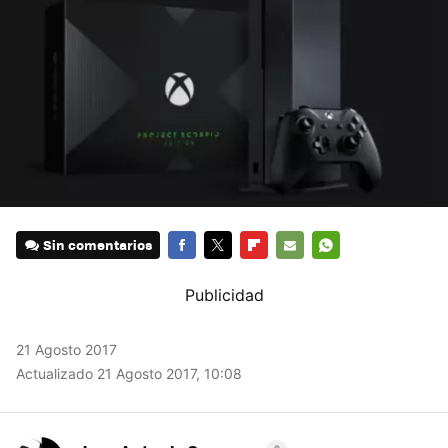
Sin comentarios
FACEBOOK
TWITTER
FLIPBOARD
E-
WHATSAPP
MAIL
21 Agosto 2017
Actualizado 21 Agosto 2017, 10:08