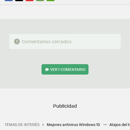
FACEBOOK
TWITTER
FLIPBOARD
E-
WHATSAPP
MAIL
Comentarios cerrados
VER
1 COMENTARIO
TEMAS DE INTERÉS
Mejores antivirus Windows 10
Atajos del 