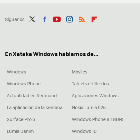
Síguenos
Twit
Fac
You
Inst
RSS
Flip
ter
ebo
tub
agr
boa
ok
e
am
rd
En Xataka Windows hablamos de...
Windows
Móviles
Windows Phone
Tablets e Híbridos
Actualidad en Redmond
Aplicaciones Windows
La aplicación de la semana
Nokia Lumia 925
Surface Pro 3
Windows Phone 8.1 GDR1
Lumia Denim
Windows 10