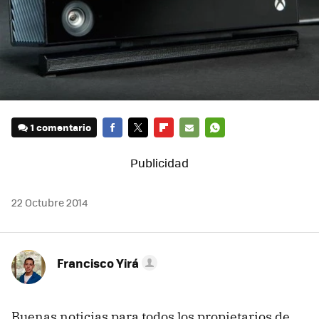
1 comentario
FACEBOOK
TWITTER
FLIPBOARD
E-
WHATSAPP
MAIL
22 Octubre 2014
Francisco Yirá
Buenas noticias para todos los propietarios de