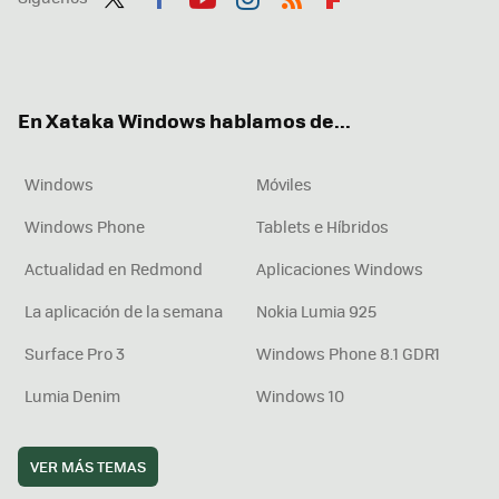
Twit
Fac
You
Inst
RSS
Flip
ter
ebo
tub
agr
boa
ok
e
am
rd
En Xataka Windows hablamos de...
Windows
Móviles
Windows Phone
Tablets e Híbridos
Actualidad en Redmond
Aplicaciones Windows
La aplicación de la semana
Nokia Lumia 925
Surface Pro 3
Windows Phone 8.1 GDR1
Lumia Denim
Windows 10
VER MÁS TEMAS