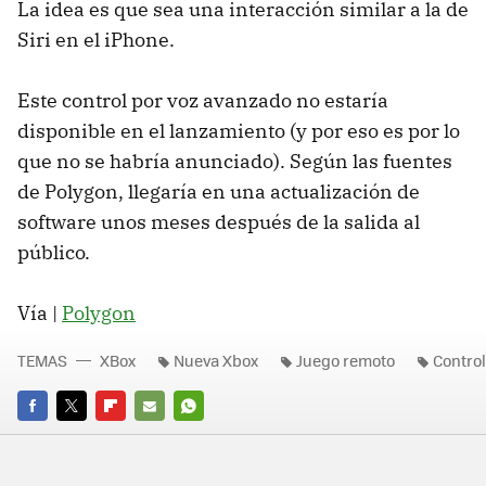
La idea es que sea una interacción similar a la de
Siri en el iPhone.
Este control por voz avanzado no estaría
disponible en el lanzamiento (y por eso es por lo
que no se habría anunciado). Según las fuentes
de Polygon, llegaría en una actualización de
software unos meses después de la salida al
público.
Vía |
Polygon
TEMAS
XBox
Nueva Xbox
Juego remoto
Control
FACEBOOK
TWITTER
FLIPBOARD
E-
WHATSAPP
MAIL