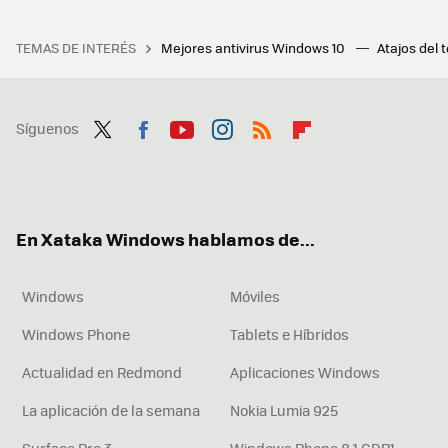
TEMAS DE INTERÉS
Mejores antivirus Windows 10
Atajos del 
Síguenos
Twit
Fac
You
Inst
RSS
Flip
ter
ebo
tub
agr
boa
ok
e
am
rd
En Xataka Windows hablamos de...
Windows
Móviles
Windows Phone
Tablets e Híbridos
Actualidad en Redmond
Aplicaciones Windows
La aplicación de la semana
Nokia Lumia 925
Surface Pro 3
Windows Phone 8.1 GDR1