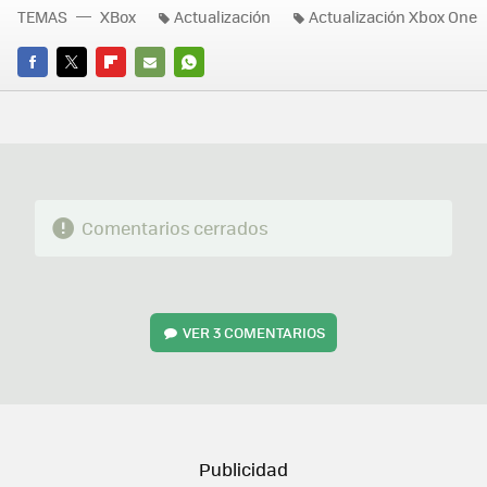
TEMAS
XBox
Actualización
Actualización Xbox One
FACEBOOK
TWITTER
FLIPBOARD
E-
WHATSAPP
MAIL
Comentarios cerrados
VER
3 COMENTARIOS