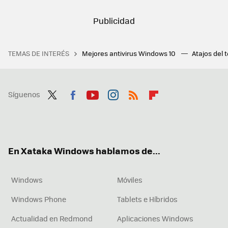
TEMAS DE INTERÉS
Mejores antivirus Windows 10
Atajos del 
Síguenos
Twit
Fac
You
Inst
RSS
Flip
ter
ebo
tub
agr
boa
ok
e
am
rd
En Xataka Windows hablamos de...
Windows
Móviles
Windows Phone
Tablets e Híbridos
Actualidad en Redmond
Aplicaciones Windows