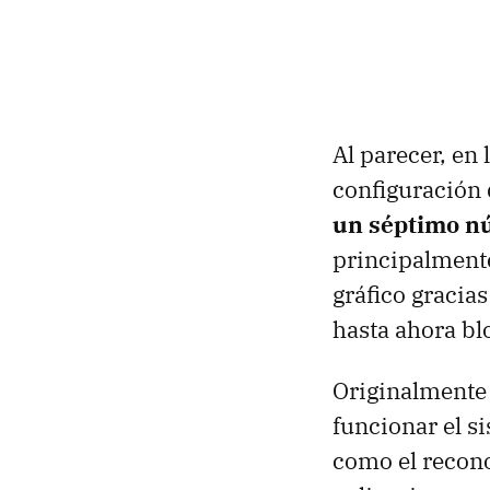
Al parecer, en
configuración
un séptimo n
principalmente
gráfico gracia
hasta ahora b
Originalmente 
funcionar el s
como el recono