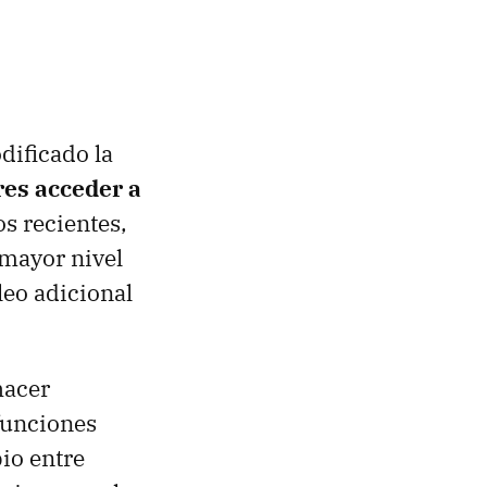
dificado la
res acceder a
s recientes,
 mayor nivel
leo adicional
hacer
funciones
io entre