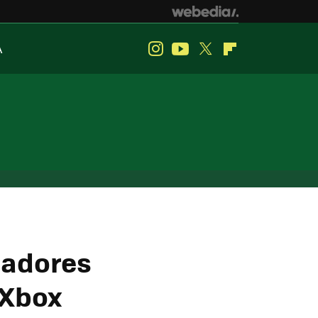
A
Instagram
Youtube
Twitter
Flipboard
ladores
 Xbox