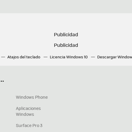
Atajos del teclado
Licencia Windows 10
Descargar Window
ué tarjeta gráfica tengo
Fórmulas Excel
DirectX
Fondos W
OneDrive
Nuevos Surface
..
Windows Phone
Aplicaciones
Windows
Surface Pro 3