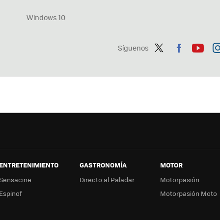
Windows 10
Síguenos
Twit
Fac
You
In
ter
ebo
tub
ag
ok
e
a
ENTRETENIMIENTO
GASTRONOMÍA
MOTOR
Sensacine
Directo al Paladar
Motorpasión
Espinof
Motorpasión Moto