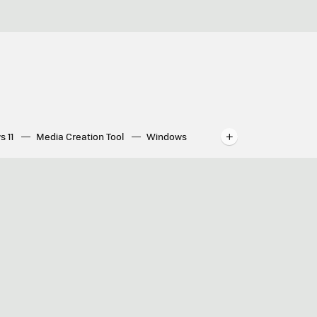
s 11
Media Creation Tool
Windows
indows
WhatsApp para ordenador