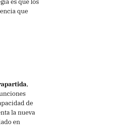
gia es que los
tencia que
rapartida
,
funciones
capacidad de
nta la nueva
iado en