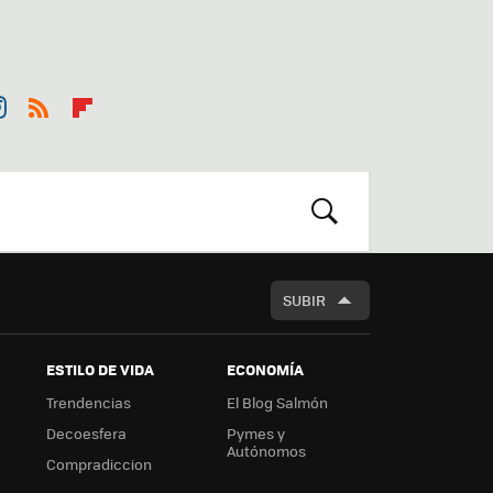
st
RSS
Flip
r
boa
m
rd
BUSCAR
SUBIR
ESTILO DE VIDA
ECONOMÍA
Trendencias
El Blog Salmón
Decoesfera
Pymes y
Autónomos
Compradiccion