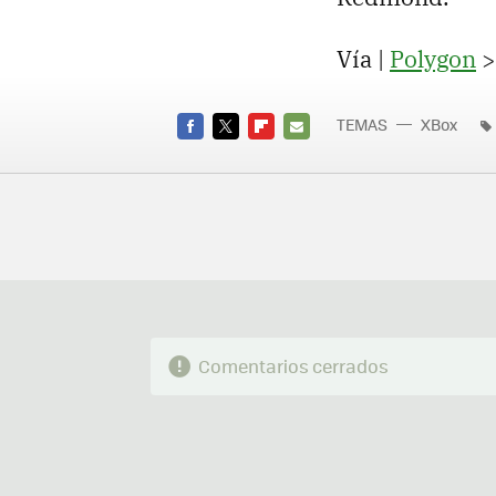
Vía |
Polygon
TEMAS
XBox
FACEBOOK
TWITTER
FLIPBOARD
E-
MAIL
Comentarios cerrados