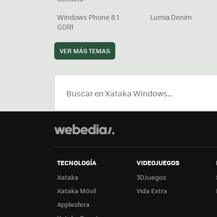
Windows Phone 8.1
Lumia Denim
GDR1
VER MÁS TEMAS
TECNOLOGÍA
VIDEOJUEGOS
Xataka
3DJuegos
Xataka Móvil
Vida Extra
Applesfera