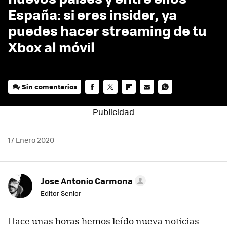
España: si eres insider, ya
puedes hacer streaming de tu
Xbox al móvil
Sin comentarios
FACEBOOK
TWITTER
FLIPBOARD
E-
WHATSAPP
MAIL
17 Enero 2020
Jose Antonio Carmona
Editor Senior
Hace unas horas hemos leído nueva noticias