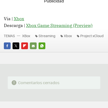
Vía |
Xbox
Descarga |
Xbox Game Streaming (Preview)
TEMAS
XBox
Streaming
Xbox
Project xCloud
FACEBOOK
TWITTER
FLIPBOARD
E-
WHATSAPP
MAIL
Comentarios cerrados