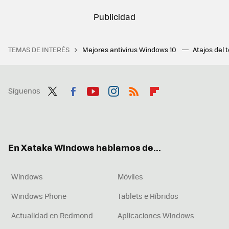
TEMAS DE INTERÉS
Mejores antivirus Windows 10
Atajos del 
Síguenos
Twit
Fac
You
Inst
RSS
Flip
ter
ebo
tub
agr
boa
ok
e
am
rd
En Xataka Windows hablamos de...
Windows
Móviles
Windows Phone
Tablets e Híbridos
Actualidad en Redmond
Aplicaciones Windows