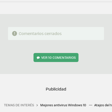
FACEBOOK
TWITTER
FLIPBOARD
E-
WHATSAPP
MAIL
Comentarios cerrados
VER
10 COMENTARIOS
TEMAS DE INTERÉS
Mejores antivirus Windows 10
Atajos del 