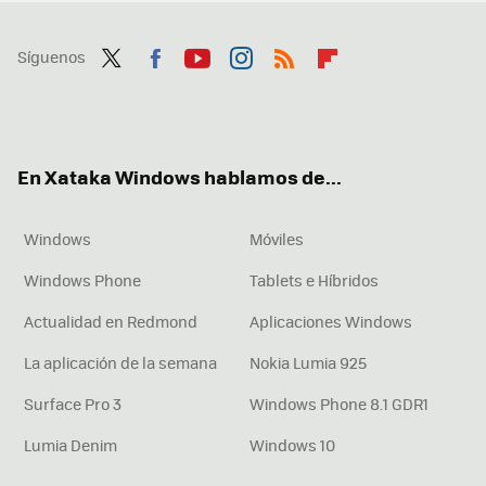
Síguenos
Twit
Fac
You
Inst
RSS
Flip
ter
ebo
tub
agr
boa
ok
e
am
rd
En Xataka Windows hablamos de...
Windows
Móviles
Windows Phone
Tablets e Híbridos
Actualidad en Redmond
Aplicaciones Windows
La aplicación de la semana
Nokia Lumia 925
Surface Pro 3
Windows Phone 8.1 GDR1
Lumia Denim
Windows 10