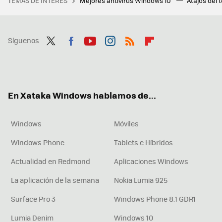
TEMAS DE INTERÉS
Mejores antivirus Windows 10
Atajos del 
Síguenos
Twit
Fac
You
Inst
RSS
Flip
ter
ebo
tub
agr
boa
ok
e
am
rd
En Xataka Windows hablamos de...
Windows
Móviles
Windows Phone
Tablets e Híbridos
Actualidad en Redmond
Aplicaciones Windows
La aplicación de la semana
Nokia Lumia 925
Surface Pro 3
Windows Phone 8.1 GDR1
Lumia Denim
Windows 10