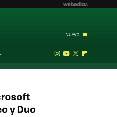
NUEVO
A
Instagram
Youtube
Twitter
Flipboard
crosoft
eo y Duo