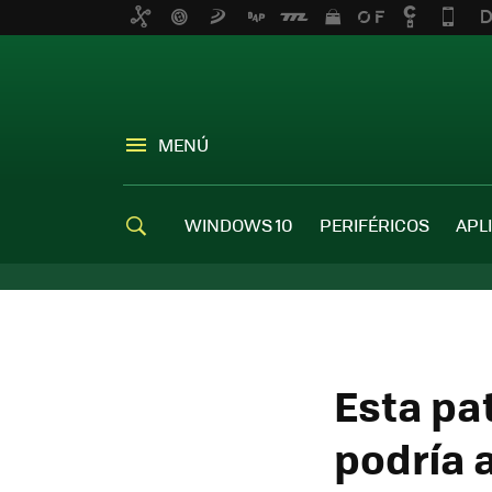
MENÚ
WINDOWS 10
PERIFÉRICOS
APL
Esta pa
podría 