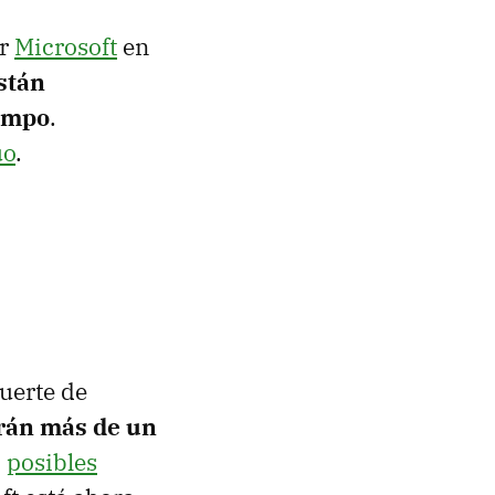
or
Microsoft
en
stán
iempo
.
uo
.
suerte de
rán más de un
z
posibles