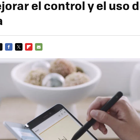
orar el control y el uso d
a
FACEBOOK
TWITTER
FLIPBOARD
E-
MAIL