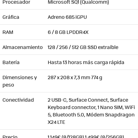
Procesador
Microsoft SQ1 (Qualcomm)
Gráfica
Adreno 685 iGPU
RAM
6 / 8 GB LPDDR4X
Almacenamiento
128 / 256 / 512 GB SSD extraíble
Batería
Hasta 13 horas más carga rápida
Dimensiones y
287 x 208 x 7,3 mm 774 g
peso
Conectividad
2 USB-C, Surface Connect, Surface
Keyboard connector, 1 Nano SIM, WiFi
5, Bluetooth 5.0, Módem Snapdragon
X24 LTE
Precio
1.149€ (8/128GB) 1.499€ (8/256GB)