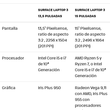
SURFACE LAPTOP 3
SURFACE LAPTOP 3
13,5 PULGADAS
15 PULGADAS
Pantalla
13,5" Pixelsense,
15" Pixelsense,
ratio de aspecto
ratio de aspecto
3:2 , 2256 x 1504
3:2 , 2496 x 1664
(201 PPI)
(201 PPI)
Procesador
Intel Core i5 e i7
AMD Ryzen 5 y
de 10ª
Ryzen 7, o Intel
Generación
Core i5 e i7 de 10ª
Generación
Gráfica
Iris Plus 950
Radeon Vega 9,11
con AMD, Iris Plus
955 con
procesadores