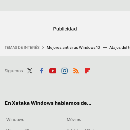
TEMAS DE INTERÉS
Mejores antivirus Windows 10
Atajos del 
Síguenos
Twit
Fac
You
Inst
RSS
Flip
ter
ebo
tub
agr
boa
ok
e
am
rd
En Xataka Windows hablamos de...
Windows
Móviles