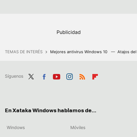
TEMAS DE INTERÉS
Mejores antivirus Windows 10
Atajos de
Síguenos
Twit
Fac
You
Inst
RSS
Flip
ter
ebo
tub
agr
boa
ok
e
am
rd
En Xataka Windows hablamos de...
Windows
Móviles