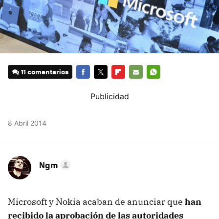
11 comentarios
FACEBOOK
TWITTER
FLIPBOARD
E-
WHATSAPP
MAIL
8 Abril 2014
Ngm
Microsoft y Nokia acaban de anunciar que
han
recibido la aprobación de las autoridades