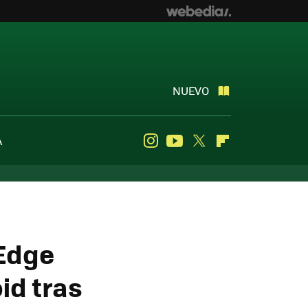
NUEVO
A
Instagram
Youtube
Twitter
Flipboard
 Edge
id tras