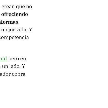
e crean que no
,
ofreciendo
taformas
,
 mejor vida. Y
a competencia
oid
pero en
 un lado. Y
gador cobra