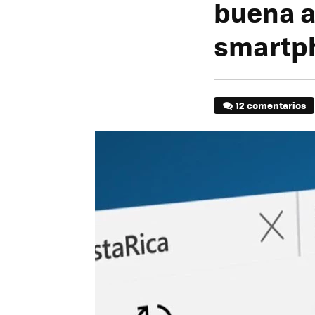
buena a
smartp
12 comentarios