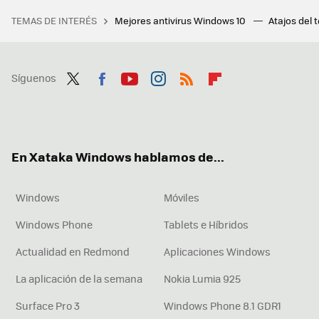
TEMAS DE INTERÉS
Mejores antivirus Windows 10
Atajos del 
Síguenos
Twit
Fac
You
Inst
RSS
Flip
ter
ebo
tub
agr
boa
ok
e
am
rd
En Xataka Windows hablamos de...
Windows
Móviles
Windows Phone
Tablets e Híbridos
Actualidad en Redmond
Aplicaciones Windows
La aplicación de la semana
Nokia Lumia 925
Surface Pro 3
Windows Phone 8.1 GDR1