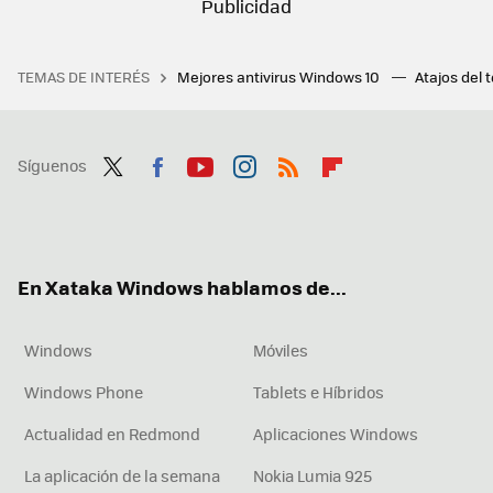
TEMAS DE INTERÉS
Mejores antivirus Windows 10
Atajos del 
Síguenos
Twit
Fac
You
Inst
RSS
Flip
ter
ebo
tub
agr
boa
ok
e
am
rd
En Xataka Windows hablamos de...
Windows
Móviles
Windows Phone
Tablets e Híbridos
Actualidad en Redmond
Aplicaciones Windows
La aplicación de la semana
Nokia Lumia 925