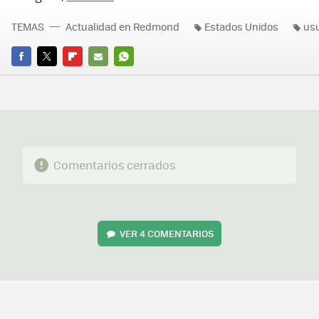
TEMAS
Actualidad en Redmond
Estados Unidos
us
FACEBOOK
TWITTER
FLIPBOARD
E-
WHATSAPP
MAIL
Comentarios cerrados
VER
4 COMENTARIOS