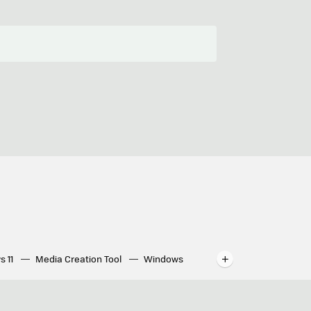
s 11
Media Creation Tool
Windows
indows
WhatsApp para ordenador