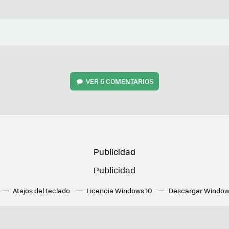
VER
6 COMENTARIOS
Atajos del teclado
Licencia Windows 10
Descargar Window
ué tarjeta gráfica tengo
Fórmulas Excel
DirectX
Fondos W
OneDrive
Nuevos Surface