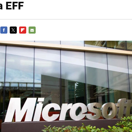
a EFF
FACEBOOK
TWITTER
FLIPBOARD
E-
MAIL