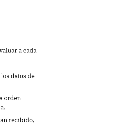
evaluar a cada
 los datos de
na orden
ba.
an recibido,