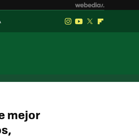
A
Instagram
Youtube
Twitter
Flipboard
e mejor
os,