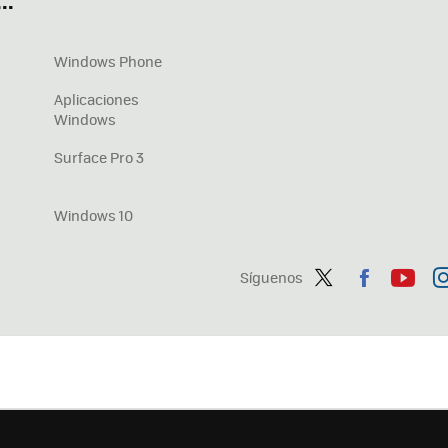
..
Windows Phone
Aplicaciones
Windows
Surface Pro 3
Windows 10
Síguenos
Twit
Fac
You
In
ter
ebo
tub
ag
ok
e
a