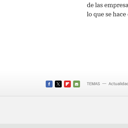
de las empresas
lo que se hace
TEMAS
Actualid
FACEBOOK
TWITTER
FLIPBOARD
E-
MAIL