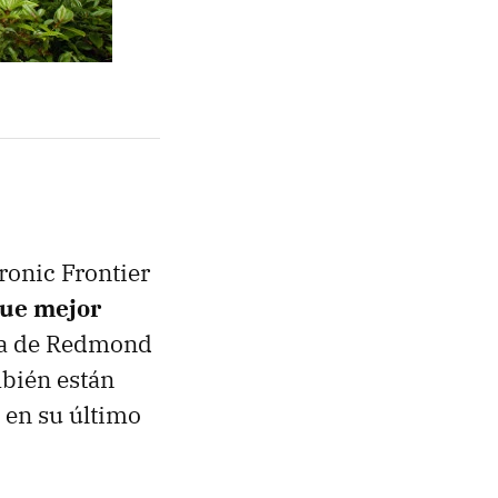
tronic Frontier
que mejor
 La de Redmond
mbién están
 en su último