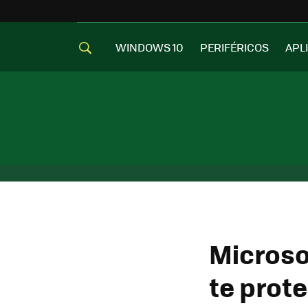
WINDOWS 10
PERIFÉRICOS
APL
Microso
te prote