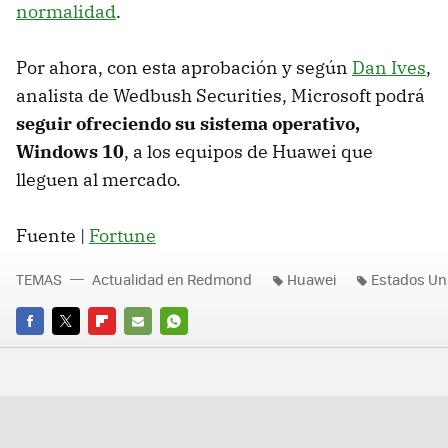
normalidad
.
Por ahora, con esta aprobación y según
Dan Ives
,
analista de Wedbush Securities, Microsoft podrá
seguir ofreciendo su sistema operativo,
Windows 10
, a los equipos de Huawei que
lleguen al mercado.
Fuente |
Fortune
TEMAS
Actualidad en Redmond
Huawei
Estados Un
FACEBOOK
TWITTER
FLIPBOARD
E-
WHATSAPP
MAIL