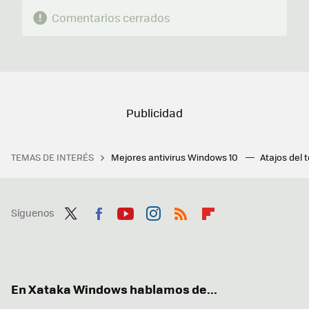
Comentarios cerrados
TEMAS DE INTERÉS
Mejores antivirus Windows 10
Atajos del 
Síguenos
Twit
Fac
You
Inst
RSS
Flip
ter
ebo
tub
agr
boa
ok
e
am
rd
En Xataka Windows hablamos de...