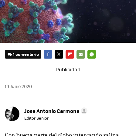
1 comentario
FACEBOOK
TWITTER
FLIPBOARD
E-
WHATSAPP
MAIL
19 Junio 2020
Jose Antonio Carmona
Editor Senior
Con buena parte del globo intentando salir a