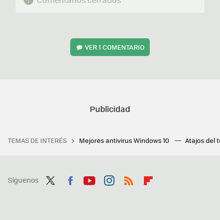
VER
1 COMENTARIO
TEMAS DE INTERÉS
Mejores antivirus Windows 10
Atajos del 
Síguenos
Twit
Fac
You
Inst
RSS
Flip
ter
ebo
tub
agr
boa