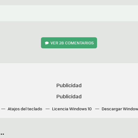
VER
28 COMENTARIOS
Atajos del teclado
Licencia Windows 10
Descargar Window
ué tarjeta gráfica tengo
Fórmulas Excel
DirectX
Fondos W
OneDrive
Nuevos Surface
..