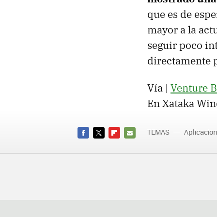
que es de espe
mayor a la act
seguir poco in
directamente p
Vía |
Venture B
En Xataka Win
TEMAS
Aplicacio
FACEBOOK
TWITTER
FLIPBOARD
E-
MAIL