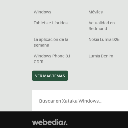
Windows
Móviles
Tablets e Híbridos
Actualidad en
Redmond
La aplicación de la
Nokia Lumia 925
semana
Windows Phone 8.1
Lumia Denim
GDR1
VER MÁS TEMAS