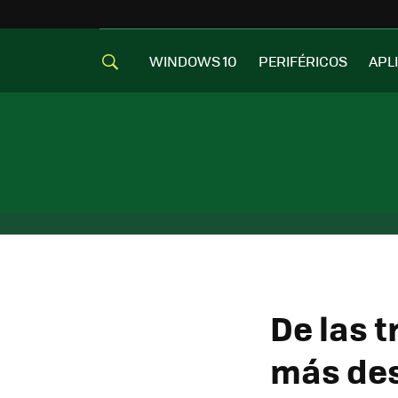
WINDOWS 10
PERIFÉRICOS
APL
De las t
más des