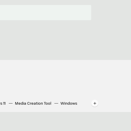
s 11
Media Creation Tool
Windows
indows
WhatsApp para ordenador