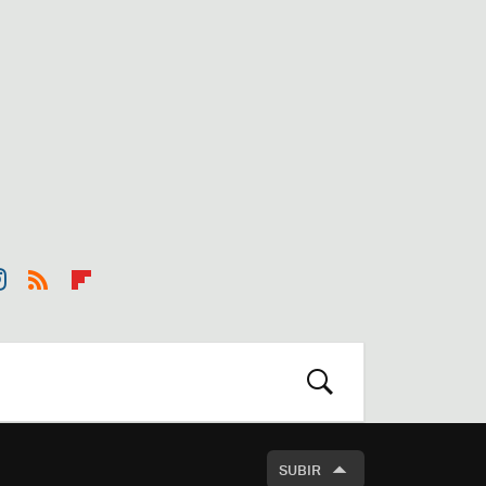
st
RSS
Flip
r
boa
m
rd
BUSCAR
SUBIR