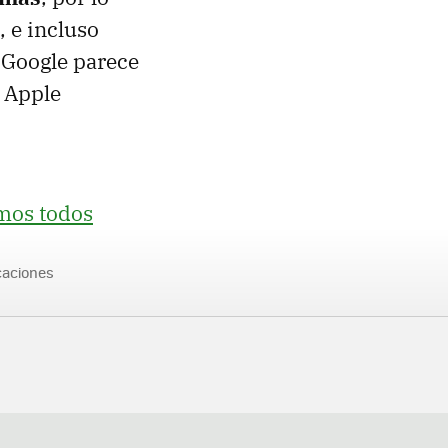
, e incluso
, Google parece
 Apple
amos todos
caciones