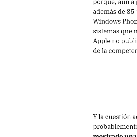
porque, aún a 
además de 85 p
Windows Phone
sistemas que n
Apple no publ
de la competen
Y la cuestión 
probablemente
mostrado una 