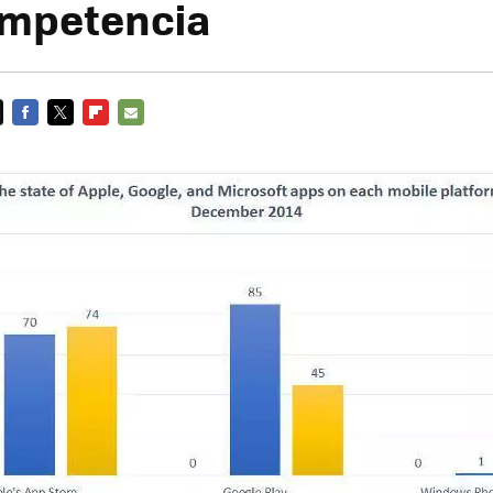
ompetencia
FACEBOOK
TWITTER
FLIPBOARD
E-
MAIL