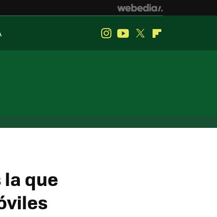
A
Instagram
Youtube
Twitter
Flipboard
 la que
óviles