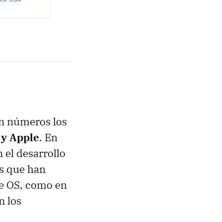
n números los
 y Apple
. En
 el desarrollo
es que han
me OS, como en
n los