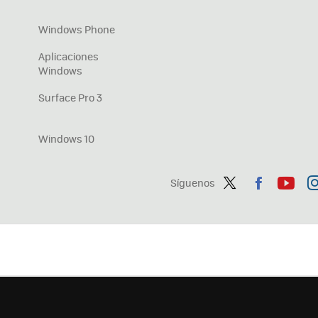
Windows Phone
Aplicaciones
Windows
Surface Pro 3
Windows 10
Síguenos
Twit
Fac
You
In
ter
ebo
tub
ag
ok
e
a