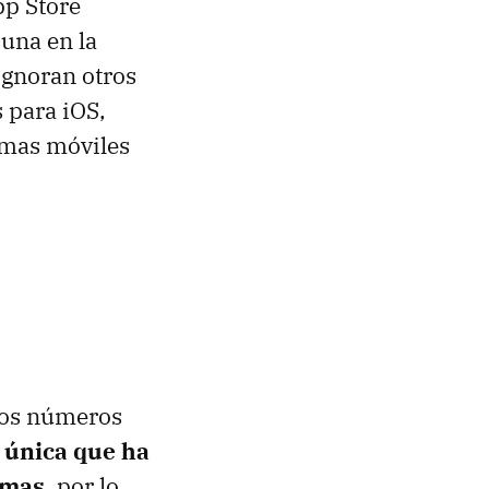
pp Store
 una en la
ignoran otros
 para iOS,
emas móviles
stos números
a única que ha
rmas
, por lo