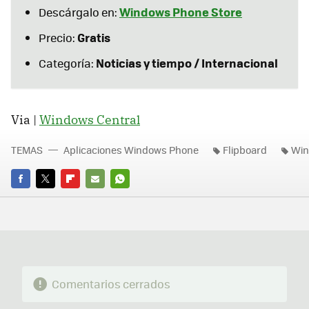
Windows Phone Store
Descárgalo en:
Gratis
Precio:
Noticias y tiempo / Internacional
Categoría:
Via |
Windows Central
TEMAS
Aplicaciones Windows Phone
Flipboard
Win
FACEBOOK
TWITTER
FLIPBOARD
E-
WHATSAPP
MAIL
Comentarios cerrados