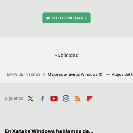
VER
1 COMENTARIO
TEMAS DE INTERÉS
Mejores antivirus Windows 10
Atajos del 
Síguenos
Twit
Fac
You
Inst
RSS
Flip
ter
ebo
tub
agr
boa
ok
e
am
rd
En Xataka Windows hablamos de...