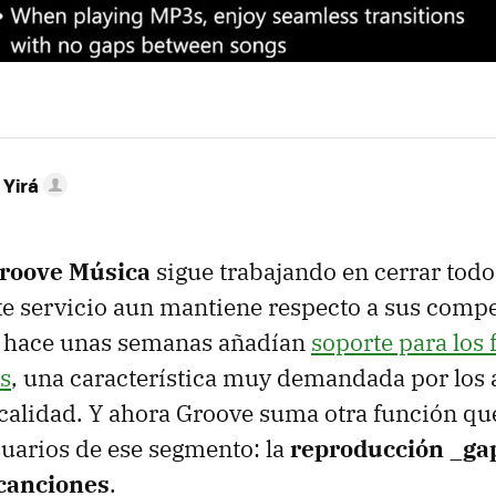
 Yirá
roove Música
sigue trabajando en cerrar todos
te servicio aun mantiene respecto a sus compe
 hace unas semanas añadían
soporte para los
s
, una característica muy demandada por los
 calidad. Y ahora Groove suma otra función q
suarios de ese segmento: la
reproducción _gap
canciones
.