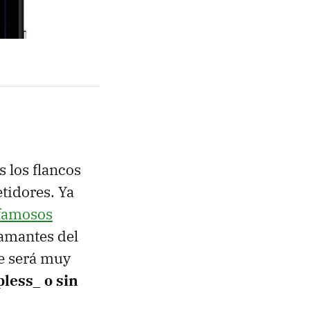
 los flancos
tidores. Ya
 famosos
 amantes del
ue será muy
less_ o sin