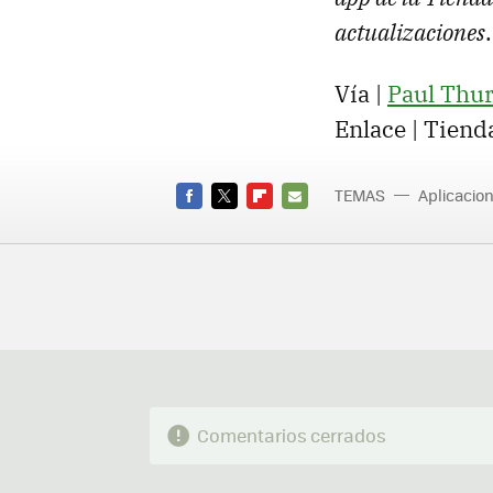
actualizaciones
.
Vía |
Paul Thur
Enlace | Tiend
TEMAS
Aplicacio
aplicacio
FACEBOOK
TWITTER
FLIPBOARD
E-
MAIL
Comentarios cerrados