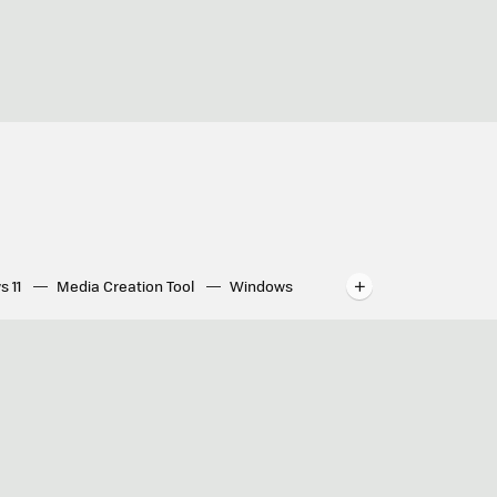
s 11
Media Creation Tool
Windows
indows
WhatsApp para ordenador