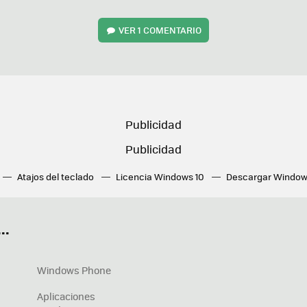
VER
1 COMENTARIO
Atajos del teclado
Licencia Windows 10
Descargar Window
ué tarjeta gráfica tengo
Fórmulas Excel
DirectX
Fondos W
OneDrive
Nuevos Surface
..
Windows Phone
Aplicaciones