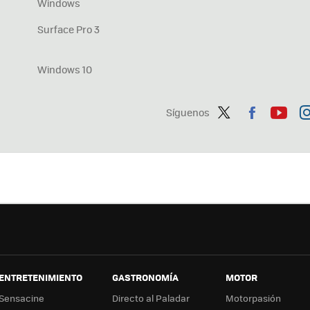
Windows
Surface Pro 3
Windows 10
Síguenos
Twit
Fac
You
In
ter
ebo
tub
ag
ok
e
a
ENTRETENIMIENTO
GASTRONOMÍA
MOTOR
Sensacine
Directo al Paladar
Motorpasión