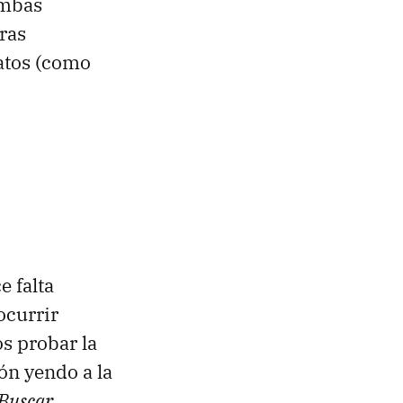
ambas
tras
atos (como
 falta
 ocurrir
s probar la
ón yendo a la
 Buscar