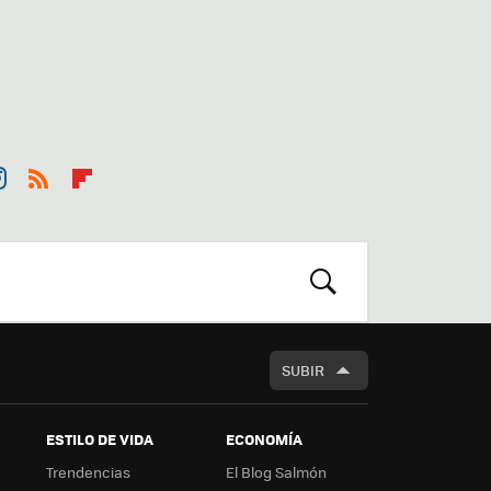
st
RSS
Flip
r
boa
m
rd
BUSCAR
SUBIR
ESTILO DE VIDA
ECONOMÍA
Trendencias
El Blog Salmón