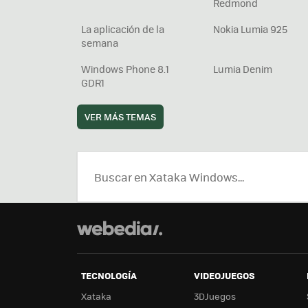
Redmond
La aplicación de la
Nokia Lumia 925
semana
Windows Phone 8.1
Lumia Denim
GDR1
VER MÁS TEMAS
TECNOLOGÍA
VIDEOJUEGOS
Xataka
3DJuegos