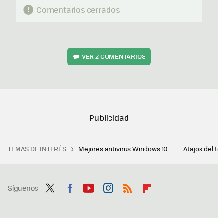
Comentarios cerrados
VER
2 COMENTARIOS
TEMAS DE INTERÉS
Mejores antivirus Windows 10
Atajos del 
Síguenos
Twit
Fac
You
Inst
RSS
Flip
ter
ebo
tub
agr
boa