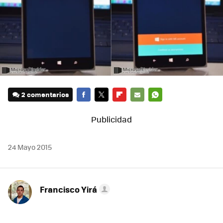
2 comentarios
FACEBOOK
TWITTER
FLIPBOARD
E-
WHATSAPP
MAIL
24 Mayo 2015
Francisco Yirá