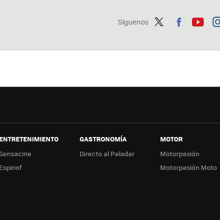
Síguenos
Twit
Fac
You
In
ter
ebo
tub
ag
ok
e
a
ENTRETENIMIENTO
GASTRONOMÍA
MOTOR
Sensacine
Directo al Paladar
Motorpasión
Espinof
Motorpasión Moto