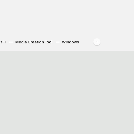
s 11
Media Creation Tool
Windows
indows
WhatsApp para ordenador