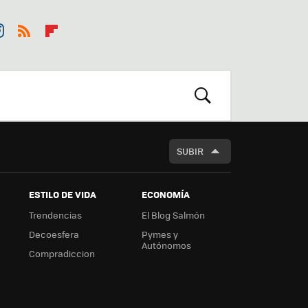
st
RSS
Flip
r
boa
m
rd
BUSCAR
SUBIR
ESTILO DE VIDA
ECONOMÍA
Trendencias
El Blog Salmón
Decoesfera
Pymes y
Autónomos
Compradiccion