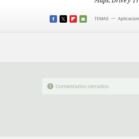
Maps, Drive y Tr
TEMAS
Aplicacio
FACEBOOK
TWITTER
FLIPBOARD
E-
MAIL
Comentarios cerrados