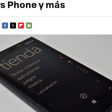
s Phone y más
FACEBOOK
TWITTER
FLIPBOARD
E-
MAIL