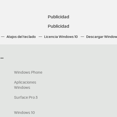
Atajos del teclado
Licencia Windows 10
Descargar Window
ué tarjeta gráfica tengo
Fórmulas Excel
DirectX
Fondos W
OneDrive
Nuevos Surface
..
Windows Phone
Aplicaciones
Windows
Surface Pro 3
Windows 10