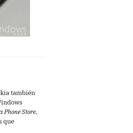
okia también
 Windows
s Phone Store
.
s que