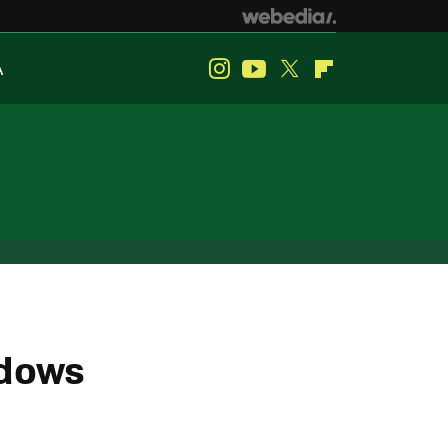
A
Instagram
Youtube
Twitter
Flipboard
ndows
s