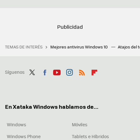
TEMAS DE INTERÉS
Mejores antivirus Windows 10
Atajos del 
Síguenos
Twit
Fac
You
Inst
RSS
Flip
ter
ebo
tub
agr
boa
ok
e
am
rd
En Xataka Windows hablamos de...
Windows
Móviles
Windows Phone
Tablets e Híbridos