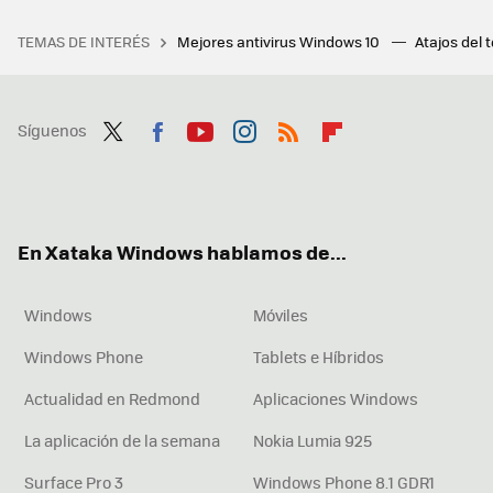
TEMAS DE INTERÉS
Mejores antivirus Windows 10
Atajos del 
Síguenos
Twit
Fac
You
Inst
RSS
Flip
ter
ebo
tub
agr
boa
ok
e
am
rd
En Xataka Windows hablamos de...
Windows
Móviles
Windows Phone
Tablets e Híbridos
Actualidad en Redmond
Aplicaciones Windows
La aplicación de la semana
Nokia Lumia 925
Surface Pro 3
Windows Phone 8.1 GDR1