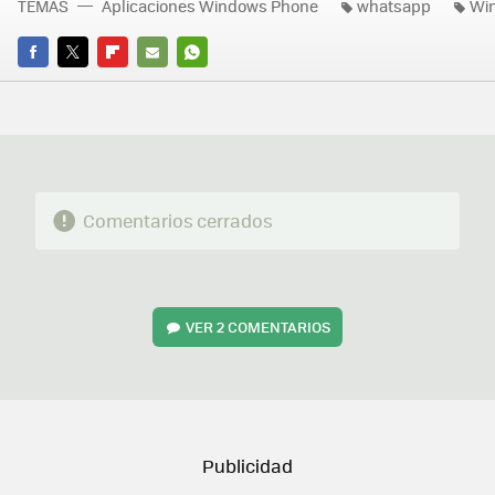
TEMAS
Aplicaciones Windows Phone
whatsapp
Wi
FACEBOOK
TWITTER
FLIPBOARD
E-
WHATSAPP
MAIL
Comentarios cerrados
VER
2 COMENTARIOS