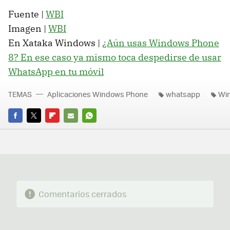
Fuente |
WBI
Imagen |
WBI
En Xataka Windows |
¿Aún usas Windows Phone
8? En ese caso ya mismo toca despedirse de usar
WhatsApp en tu móvil
TEMAS
Aplicaciones Windows Phone
whatsapp
Wi
FACEBOOK
TWITTER
FLIPBOARD
E-
WHATSAPP
MAIL
Comentarios cerrados