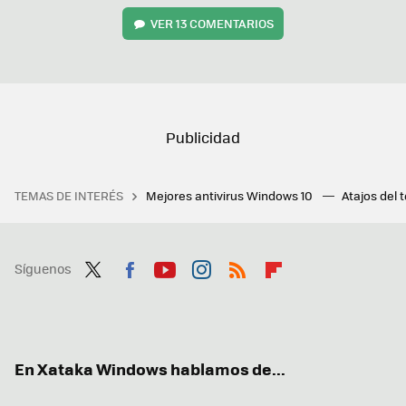
VER
13 COMENTARIOS
TEMAS DE INTERÉS
Mejores antivirus Windows 10
Atajos del 
Síguenos
Twit
Fac
You
Inst
RSS
Flip
ter
ebo
tub
agr
boa
ok
e
am
rd
En Xataka Windows hablamos de...