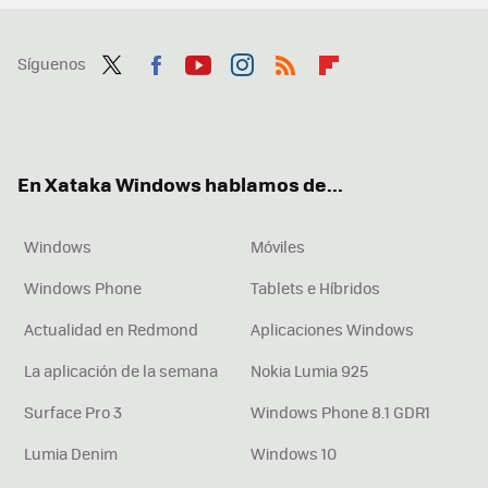
Síguenos
Twit
Fac
You
Inst
RSS
Flip
ter
ebo
tub
agr
boa
ok
e
am
rd
En Xataka Windows hablamos de...
Windows
Móviles
Windows Phone
Tablets e Híbridos
Actualidad en Redmond
Aplicaciones Windows
La aplicación de la semana
Nokia Lumia 925
Surface Pro 3
Windows Phone 8.1 GDR1
Lumia Denim
Windows 10