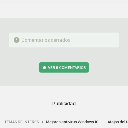
FACEBOOK
TWITTER
FLIPBOARD
E-
WHATSAPP
MAIL
Comentarios cerrados
VER
5 COMENTARIOS
TEMAS DE INTERÉS
Mejores antivirus Windows 10
Atajos del 